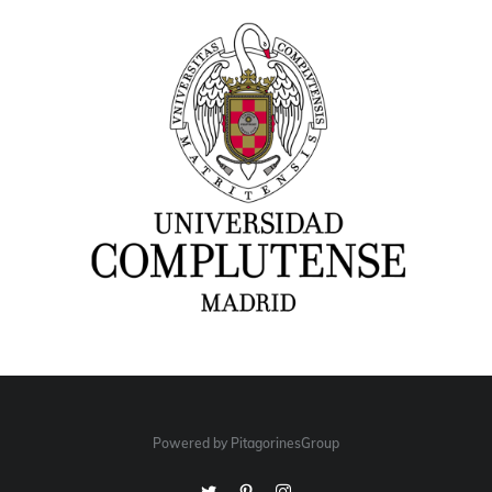
Powered by PitagorinesGroup
Twitter
Pinterest
Instagram